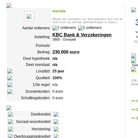
mariala
(Bekijk alle voorstellen van deze gebruiker door met de
muiscursor op zijn/haar gebruikersnaam te staan.)
Aantal ontleners:
v
KBC Bank & Verzekeringen
Instelling:
t
3900 - Overpelt
€1
Formule:
230.000 euro
Bedrag:
Deel hypotheek:
n/a
Deel mandaat:
n/a
Gee
Looptijd:
25 jaar
Quotiteit:
100%
(Dit
inst
1/3e regel:
n/a
Dossierkosten:
0 euro
Schattingskosten:
0 euro
>> 
>> 
Deelkrediet:
>> 
Sociaal woonkrediet:
Herziening:
Overbruggingskrediet: