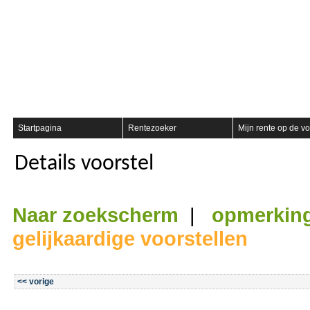
Registreer
Startpagina
Rentezoeker
Mijn rente op de vo
Details voorstel
Naar zoekscherm
|
opmerkin
gelijkaardige voorstellen
<< vorige