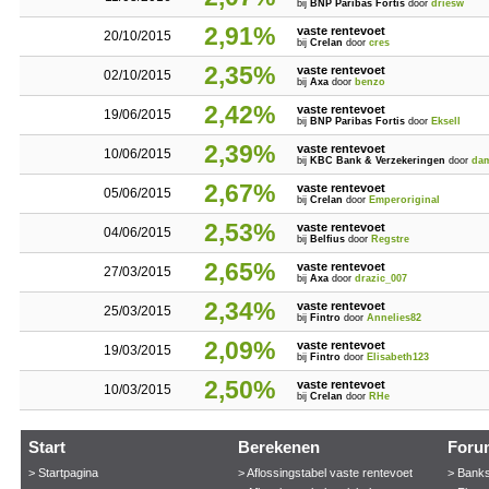
bij
BNP Paribas Fortis
door
driesw
2,91%
vaste rentevoet
20/10/2015
bij
Crelan
door
cres
2,35%
vaste rentevoet
02/10/2015
bij
Axa
door
benzo
2,42%
vaste rentevoet
19/06/2015
bij
BNP Paribas Fortis
door
Eksell
2,39%
vaste rentevoet
10/06/2015
bij
KBC Bank & Verzekeringen
door
dam
2,67%
vaste rentevoet
05/06/2015
bij
Crelan
door
Emperoriginal
2,53%
vaste rentevoet
04/06/2015
bij
Belfius
door
Regstre
2,65%
vaste rentevoet
27/03/2015
bij
Axa
door
drazic_007
2,34%
vaste rentevoet
25/03/2015
bij
Fintro
door
Annelies82
2,09%
vaste rentevoet
19/03/2015
bij
Fintro
door
Elisabeth123
2,50%
vaste rentevoet
10/03/2015
bij
Crelan
door
RHe
Start
Berekenen
Foru
> Startpagina
> Aflossingstabel vaste rentevoet
> Bank