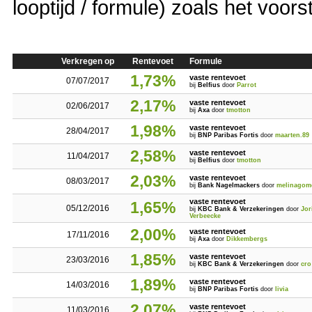
looptijd / formule) zoals het voors
Verkregen op
Rentevoet
Formule
1,73%
vaste rentevoet
07/07/2017
bij
Belfius
door
Parrot
2,17%
vaste rentevoet
02/06/2017
bij
Axa
door
tmotton
1,98%
vaste rentevoet
28/04/2017
bij
BNP Paribas Fortis
door
maarten.89
2,58%
vaste rentevoet
11/04/2017
bij
Belfius
door
tmotton
2,03%
vaste rentevoet
08/03/2017
bij
Bank Nagelmackers
door
melinagom
vaste rentevoet
1,65%
05/12/2016
bij
KBC Bank & Verzekeringen
door
Jor
Verbeecke
2,00%
vaste rentevoet
17/11/2016
bij
Axa
door
Dikkembergs
1,85%
vaste rentevoet
23/03/2016
bij
KBC Bank & Verzekeringen
door
cro
1,89%
vaste rentevoet
14/03/2016
bij
BNP Paribas Fortis
door
livia
2,07%
vaste rentevoet
11/03/2016