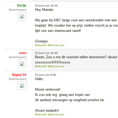
Dortje
24 juni om 16:16
Hey Mariala

[bankshopper]
Wij gaan bij KBC langs voor een woonkrediet met een g
looptijd. We zouden het op prijs stellen mocht je je vo
lijkt ons een interessant tarief!

Groetjes
Misbruik? Meld het ons!
sasu
23 juni om 15:40
Beste, Zou u me dit voorstel willen doorsturen? alvast h
[bankshopper]
xxxxxxxxxXXXXxxxxx
Misbruik? Meld het ons!
flyguy*10
23 juni om 9:04
Hallo,

[bankshopper]
Mooie rentevoet!

Ik zou ook erg  graag een kopie van

dit aanbod ontvangen op siegfried.smolive.be

Alvast bedankt!
Misbruik? Meld het ons!