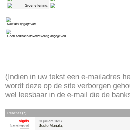
Groene lening:
Doel niet opgegeven
Geen schuldsaldoverzekering opgegeven
(Indien in uw tekst een e-mailadres 
wordt deze op de site verborgen gehou
wel leesbaar in de e-mail die de banksh
Reacties (7)
vigdis
30 juli om 16:17
Beste Mariala,

[bankshopper]