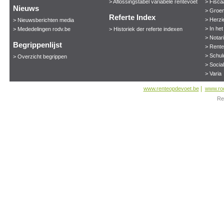
> Aflossingstabel variabele rentevoet
> Fisca
Nieuws
> Groen
Referte Index
> Herzi
> Nieuwsberichten media
> In he
> Mededelingen rodv.be
> Historiek der referte indexen
> Notar
Begrippenlijst
> Rent
> Schul
> Overzicht begrippen
> Socia
> Varia
|
www.renteopdevoet.be
www.ro
Re