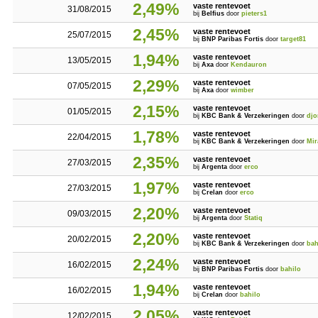
2,49%
vaste rentevoet
31/08/2015
bij
Belfius
door
pieters1
2,45%
vaste rentevoet
25/07/2015
bij
BNP Paribas Fortis
door
target81
1,94%
vaste rentevoet
13/05/2015
bij
Axa
door
Kendauron
2,29%
vaste rentevoet
07/05/2015
bij
Axa
door
wimber
2,15%
vaste rentevoet
01/05/2015
bij
KBC Bank & Verzekeringen
door
djo
1,78%
vaste rentevoet
22/04/2015
bij
KBC Bank & Verzekeringen
door
Mir
2,35%
vaste rentevoet
27/03/2015
bij
Argenta
door
erco
1,97%
vaste rentevoet
27/03/2015
bij
Crelan
door
erco
2,20%
vaste rentevoet
09/03/2015
bij
Argenta
door
Statiq
2,20%
vaste rentevoet
20/02/2015
bij
KBC Bank & Verzekeringen
door
bah
2,24%
vaste rentevoet
16/02/2015
bij
BNP Paribas Fortis
door
bahilo
1,94%
vaste rentevoet
16/02/2015
bij
Crelan
door
bahilo
2,05%
vaste rentevoet
12/02/2015