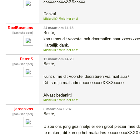
xxxxxxxxxXXXXxxxxx

Danku!
Misbruik? Meld het ons!
RoelBosmans
24 maart om 14:13
Beste,

[bankshopper]
kan u ons dit voorstel ook doormailen naar xxxxxx
Hartelijk dank.
Misbruik? Meld het ons!
Peter S
12 maart om 14:29
Beste,

[bankshopper]
Kunt u me dit voorstel doorsturen via mail aub?

Dit is mijn mail adres xxxxxxxxxXXXXxxxxx

Alvast bedankt!
Misbruik? Meld het ons!
jeroen.vos
6 maart om 15:37
Beste,

[bankshopper]
U zou ons jong gezinnetje er een groot plezier mee do
te maken, dit kan op het mailadres xxxxxxxxxXXXXx