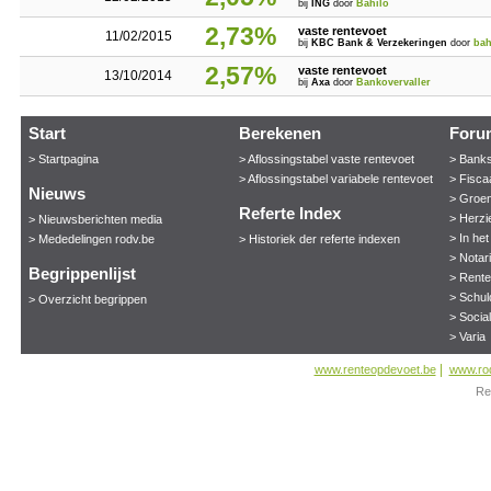
bij
ING
door
Bahilo
2,73%
vaste rentevoet
11/02/2015
bij
KBC Bank & Verzekeringen
door
bah
2,57%
vaste rentevoet
13/10/2014
bij
Axa
door
Bankovervaller
Start
Berekenen
Foru
> Startpagina
> Aflossingstabel vaste rentevoet
> Bank
> Aflossingstabel variabele rentevoet
> Fisca
Nieuws
> Groen
Referte Index
> Herzi
> Nieuwsberichten media
> In he
> Mededelingen rodv.be
> Historiek der referte indexen
> Notar
Begrippenlijst
> Rent
> Schul
> Overzicht begrippen
> Socia
> Varia
|
www.renteopdevoet.be
www.ro
Re