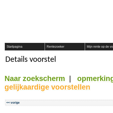
Registreer
Startpagina
Rentezoeker
Mijn rente op de vo
Details voorstel
Naar zoekscherm
|
opmerkin
gelijkaardige voorstellen
<< vorige