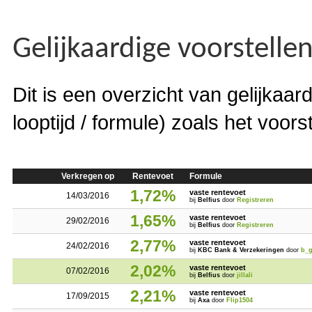
Gelijkaardige voorstelle
Dit is een overzicht van gelijkaar
looptijd / formule) zoals het voors
Verkregen op
Rentevoet
Formule
1,72%
vaste rentevoet
14/03/2016
bij
Belfius
door
Registreren
1,65%
vaste rentevoet
29/02/2016
bij
Belfius
door
Registreren
2,77%
vaste rentevoet
24/02/2016
bij
KBC Bank & Verzekeringen
door
b_
2,02%
vaste rentevoet
07/02/2016
bij
Belfius
door
jillali
2,21%
vaste rentevoet
17/09/2015
bij
Axa
door
Flip1504