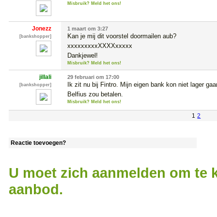
Misbruik? Meld het ons!
Jonezz
1 maart om 3:27
Kan je mij dit voorstel doormailen aub?

[bankshopper]
xxxxxxxxxXXXXxxxxx 

Dankjewel!
Misbruik? Meld het ons!
jillali
29 februari om 17:00
Ik zit nu bij Fintro. Mijn eigen bank kon niet lager ga
[bankshopper]
Belfius zou betalen.
Misbruik? Meld het ons!
1
2
Reactie toevoegen?
U moet zich aanmelden om te k
aanbod.