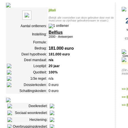
jillali
(Bekijk alle voorstellen van deze gebruiker door met de
muiscursor op zijn/haar gebruikersnaam te staan.)
Aantal ontleners:
Belfius
Instelling:
2000 - Antwerpen
€9
Formule:
181.000 euro
Bedrag:
Deel hypotheek:
181.000 euro
Gee
Deel mandaat:
n/a
Looptijd:
20 jaar
(Dit
Quotiteit:
100%
inst
1/3e regel:
n/a
Dossierkosten:
0 euro
>> 
Schattingskosten:
0 euro
>> 
>> 
Deelkrediet:
Sociaal woonkrediet:
Herziening:
Overbruggingskrediet: