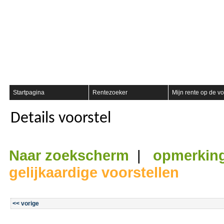
Registreer
Startpagina
Rentezoeker
Mijn rente op de vo
Details voorstel
Naar zoekscherm
|
opmerkin
gelijkaardige voorstellen
<< vorige