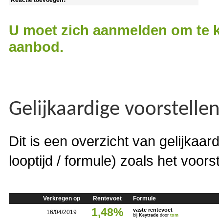
Reactie toevoegen?
U moet zich aanmelden om te k
aanbod.
Gelijkaardige voorstelle
Dit is een overzicht van gelijkaar
looptijd / formule) zoals het voors
Verkregen op
Rentevoet
Formule
1,48%
vaste rentevoet
16/04/2019
bij
Keytrade
door
tom