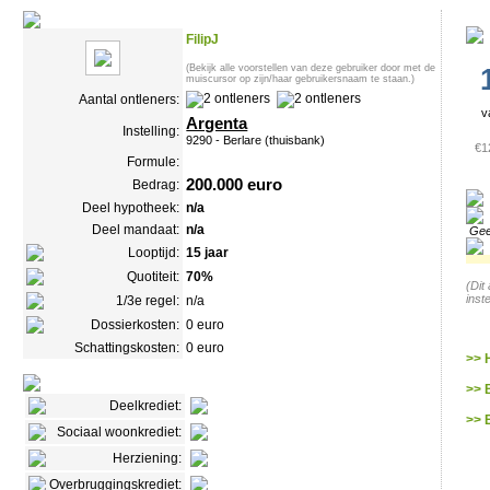
FilipJ
(Bekijk alle voorstellen van deze gebruiker door met de
muiscursor op zijn/haar gebruikersnaam te staan.)
Aantal ontleners:
v
Argenta
Instelling:
9290 - Berlare
(thuisbank)
€1
Formule:
200.000 euro
Bedrag:
Deel hypotheek:
n/a
Deel mandaat:
n/a
Gee
Looptijd:
15 jaar
Quotiteit:
70%
(Dit
inst
1/3e regel:
n/a
Dossierkosten:
0 euro
Schattingskosten:
0 euro
>> 
>> 
Deelkrediet:
>> 
Sociaal woonkrediet:
Herziening:
Overbruggingskrediet: