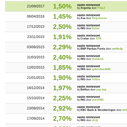
1,50%
vaste rentevoet
21/09/2017
bij
Argenta
door
FilipJ
1,45%
vaste rentevoet
06/04/2016
bij
Axa
door
Registreren
2,50%
vaste rentevoet
17/12/2015
bij
ING
door
Euhm
1,91%
vaste rentevoet
23/11/2015
bij
Crelan
door
KVN
2,29%
vaste rentevoet
03/08/2015
bij
BNP Paribas Fortis
door
swiftn4g
2,40%
vaste rentevoet
31/03/2015
bij
ING
door
thalekick
1,85%
vaste rentevoet
12/02/2015
bij
ING
door
gebruiker4444
1,90%
vaste rentevoet
21/01/2015
bij
ING
door
hilties
1,97%
vaste rentevoet
16/12/2014
bij
Belfius
door
pay day
2,25%
vaste rentevoet
15/10/2014
bij
ING
door
yves1983
2,92%
vaste rentevoet
23/09/2014
bij
KBC Bank & Verzekeringen
door
dir
2,70%
vaste rentevoet
17/09/2014
bij
ING
door
dirkj