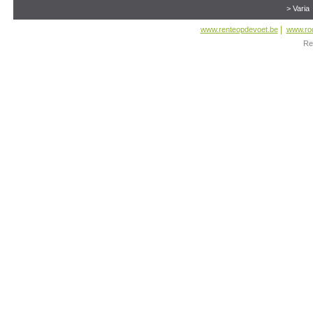
> Varia
|
www.renteopdevoet.be
www.ro
Re