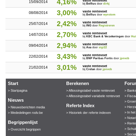
4,16%
vaste rentevoet
15/09/2014
bij
Belfius
door
dirkj
3,00%
vaste rentevoet
08/08/2014
bij
Belfius
door
wynstom
2,42%
vaste rentevoet
25/07/2014
bij
ING
door
Registreren
2,70%
vaste rentevoet
14/07/2014
bij
KBC Bank & Verzekeringen
door
Hu
2,94%
vaste rentevoet
09/04/2014
bij
Axa
door
sigi22
3,43%
vaste rentevoet
22/02/2014
bij
BNP Paribas Fortis
door
jpnvcb
3,01%
vaste rentevoet
21/02/2014
bij
Crelan
door
jpnvcb
Start
Berekenen
Foru
> Startpagina
> Aflossingstabel vaste rentevoet
> Bank
> Aflossingstabel variabele rentevoet
> Fisca
Nieuws
> Groen
Referte Index
> Herzi
> Nieuwsberichten media
> In he
> Mededelingen rodv.be
> Historiek der referte indexen
> Notar
Begrippenlijst
> Rent
> Schul
> Overzicht begrippen
> Socia