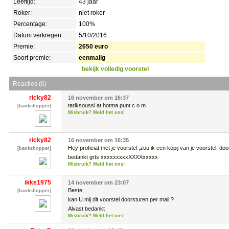
Leeftijd:
43 jaar
Roker:
niet roker
Percentage:
100%
Datum verkregen:
5/10/2016
Premie:
2650 euro
Soort premie:
eenmalig
bekijk volledig voorstel
Reacties (6)
ricky82
16 november om 16:37
tariksoussi at hotma punt c o m
[bankshopper]
Misbruik? Meld het ons!
ricky82
16 november om 16:35
Hey proficiat met je voorstel ,zou ik een kopij van je voorstel  do
[bankshopper]
bedankt grts xxxxxxxxxXXXXxxxxx
Misbruik? Meld het ons!
ikke1975
14 november om 23:07
Beste,

[bankshopper]
kan U mij dit voorstel doorsturen per mail ?

Alvast bedankt
Misbruik? Meld het ons!