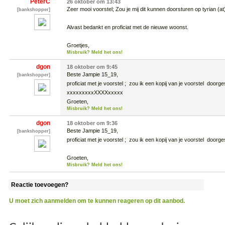
PeterC
26 oktober om 13:43
Zeer mooi voorstel; Zou je mij dit kunnen doorsturen op tyrian (at)
[bankshopper]
Alvast bedankt en proficiat met de nieuwe woonst.

Groetjes,
Misbruik? Meld het ons!
dgon
18 oktober om 9:45
Beste Jampie 15_19, 

[bankshopper]
proficiat met je voorstel ;  zou ik een kopij van je voorstel  door
xxxxxxxxxXXXXxxxxx

Groeten,
Misbruik? Meld het ons!
dgon
18 oktober om 9:36
Beste Jampie 15_19, 

[bankshopper]
proficiat met je voorstel ;  zou ik een kopij van je voorstel  door
Groeten, 
Misbruik? Meld het ons!
Reactie toevoegen?
U moet zich aanmelden om te kunnen reageren op dit aanbod.