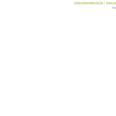
|
www.renteopdevoet.be
www.ro
Re