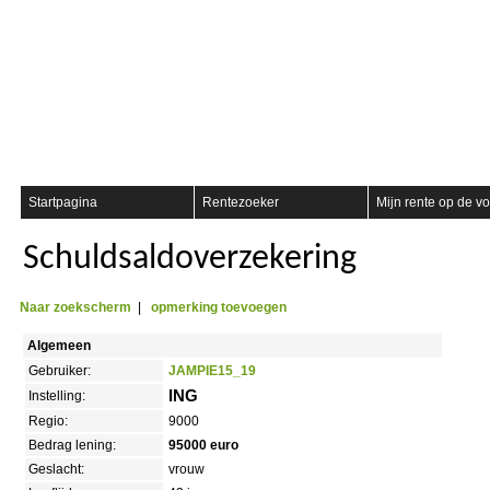
Registreer
Startpagina
Rentezoeker
Mijn rente op de vo
Schuldsaldoverzekering
Naar zoekscherm
|
opmerking toevoegen
Algemeen
Gebruiker:
JAMPIE15_19
ING
Instelling:
Regio:
9000
Bedrag lening:
95000 euro
Geslacht:
vrouw