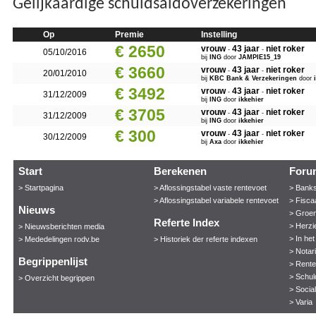
Gelijkaardige schuldsaldoverzekeringen
Op
Premie
Instelling
€ 2650
vrouw
43 jaar
niet roker
-
-
05/10/2016
bij
ING
door
JAMPIE15_19
€ 3660
vrouw
43 jaar
niet roker
-
-
20/01/2010
bij
KBC Bank & Verzekeringen
door
€ 3492
vrouw
43 jaar
niet roker
-
-
31/12/2009
bij
ING
door
ikkehier
€ 3705
vrouw
43 jaar
niet roker
-
-
31/12/2009
bij
ING
door
ikkehier
€ 300
vrouw
43 jaar
niet roker
-
-
30/12/2009
bij
Axa
door
ikkehier
Start
Berekenen
Foru
> Startpagina
> Aflossingstabel vaste rentevoet
> Bank
> Aflossingstabel variabele rentevoet
> Fisca
Nieuws
> Groen
Referte Index
> Herzi
> Nieuwsberichten media
> In he
> Mededelingen rodv.be
> Historiek der referte indexen
> Notar
Begrippenlijst
> Rent
> Schul
> Overzicht begrippen
> Socia
> Varia